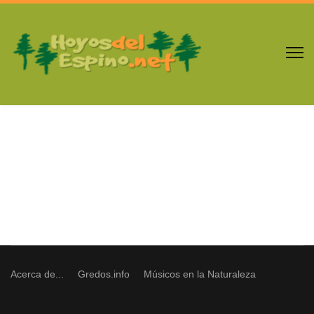
Acerca de...
Gredos.info
Músicos en la Naturaleza