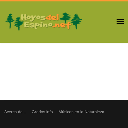
Acerca de...
Gredos.info
Músicos en la Naturaleza