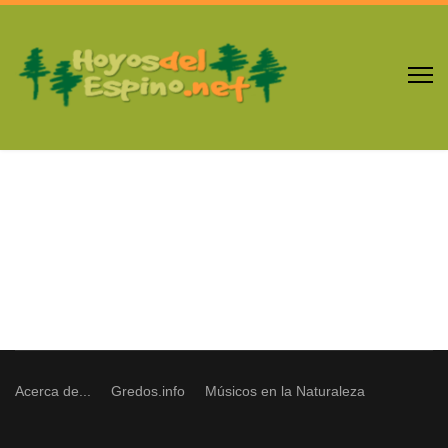
Acerca de...
Gredos.info
Músicos en la Naturaleza