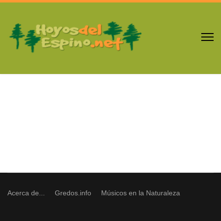
Acerca de...
Gredos.info
Músicos en la Naturaleza